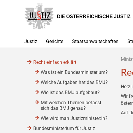
Zur
Zum
Zum
Hauptnavigation
Inhalt
Untermenü
[1]
[2]
[3]
DIE ÖSTERREICHISCHE JUSTIZ
Justiz
Gerichte
Staatsanwaltschaften
St
Minis
Recht einfach erklärt
Re
Was ist ein Bundesministerium?
Welche Aufgaben hat das BMJ?
Herzl
Wie ist das BMJ aufgebaut?
Wir f
Mit welchen Themen befasst
öster
sich das BMJ genau?
Auf d
Wie wird man Justizminister:in?
Bundesministerium für Justiz