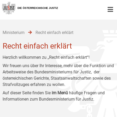
Zur
Zum
Zum
Hauptnavigation
Inhalt
Untermenü
DIE ÖSTERREICHISCHE JUSTIZ
[1]
[2]
[3]
Ministerium
Recht einfach erklärt
Recht einfach erklärt
Herzlich willkommen zu „Recht einfach erklärt“!
Wir freuen uns über Ihr Interesse, mehr über die Funktion und
Arbeitsweise des Bundesministeriums für Justiz, der
österreichischen Gerichte, Staatsanwaltschaften sowie des
Strafvollzuges erfahren zu wollen.
Auf dieser Seite finden Sie
im Menü
häufige Fragen und
Informationen zum Bundesministerium für Justiz.