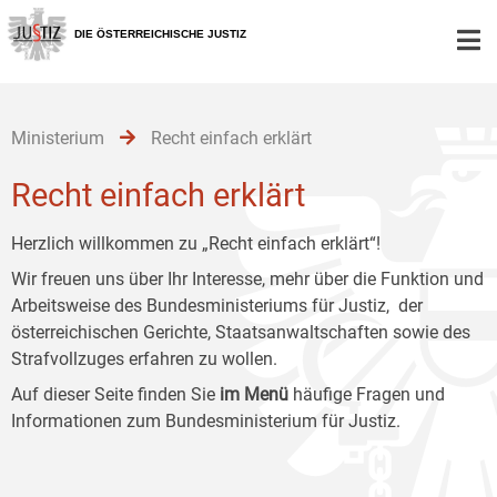
Zur
Zum
Zum
Hauptnavigation
Inhalt
Untermenü
DIE ÖSTERREICHISCHE JUSTIZ
[1]
[2]
[3]
Ministerium
Recht einfach erklärt
Recht einfach erklärt
Herzlich willkommen zu „Recht einfach erklärt“!
Wir freuen uns über Ihr Interesse, mehr über die Funktion und
Arbeitsweise des Bundesministeriums für Justiz, der
österreichischen Gerichte, Staatsanwaltschaften sowie des
Strafvollzuges erfahren zu wollen.
Auf dieser Seite finden Sie
im Menü
häufige Fragen und
Informationen zum Bundesministerium für Justiz.