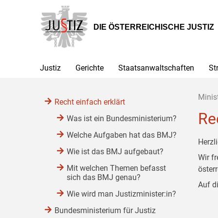
Zur
Zum
Zum
Hauptnavigation
Inhalt
Untermenü
[1]
[2]
[3]
DIE ÖSTERREICHISCHE JUSTIZ
Justiz
Gerichte
Staatsanwaltschaften
St
Minis
Recht einfach erklärt
Re
Was ist ein Bundesministerium?
Welche Aufgaben hat das BMJ?
Herzl
Wie ist das BMJ aufgebaut?
Wir f
Mit welchen Themen befasst
öster
sich das BMJ genau?
Auf d
Wie wird man Justizminister:in?
Bundesministerium für Justiz