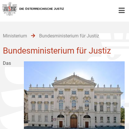
Zur
Zum
Zum
Hauptnavigation
Inhalt
Untermenü
DIE ÖSTERREICHISCHE JUSTIZ
[1]
[2]
[3]
Ministerium
Bundesministerium für Justiz
Bundesministerium für Justiz
Das