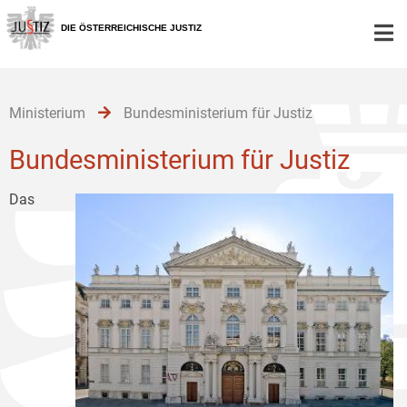
Zur
Zum
Zum
Hauptnavigation
Inhalt
Untermenü
DIE ÖSTERREICHISCHE JUSTIZ
[1]
[2]
[3]
Ministerium
Bundesministerium für Justiz
Bundesministerium für Justiz
Das