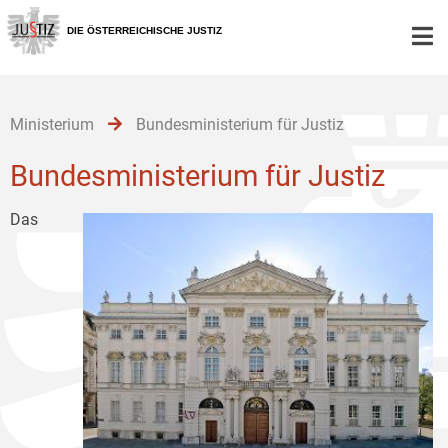
Zur
Zum
Zum
Hauptnavigation
Inhalt
Untermenü
DIE ÖSTERREICHISCHE JUSTIZ
[1]
[2]
[3]
Ministerium
Bundesministerium für Justiz
Bundesministerium für Justiz
Das