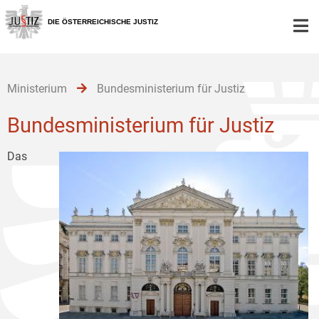
Zur
Zum
Zum
Hauptnavigation
Inhalt
Untermenü
DIE ÖSTERREICHISCHE JUSTIZ
[1]
[2]
[3]
Ministerium
Bundesministerium für Justiz
Bundesministerium für Justiz
Das