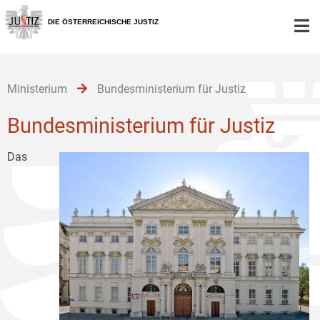
Zur
Zum
Zum
Hauptnavigation
Inhalt
Untermenü
DIE ÖSTERREICHISCHE JUSTIZ
[1]
[2]
[3]
Ministerium
Bundesministerium für Justiz
Bundesministerium für Justiz
Das