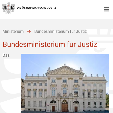
Zur
Zum
Zum
Hauptnavigation
Inhalt
Untermenü
DIE ÖSTERREICHISCHE JUSTIZ
[1]
[2]
[3]
Ministerium
Bundesministerium für Justiz
Bundesministerium für Justiz
Das