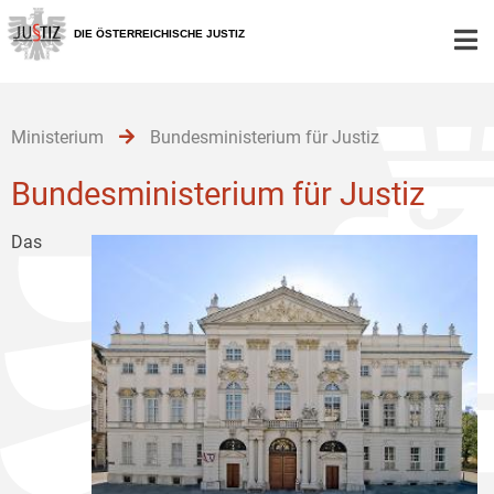
Zur
Zum
Zum
Hauptnavigation
Inhalt
Untermenü
DIE ÖSTERREICHISCHE JUSTIZ
[1]
[2]
[3]
Ministerium
Bundesministerium für Justiz
Bundesministerium für Justiz
Das