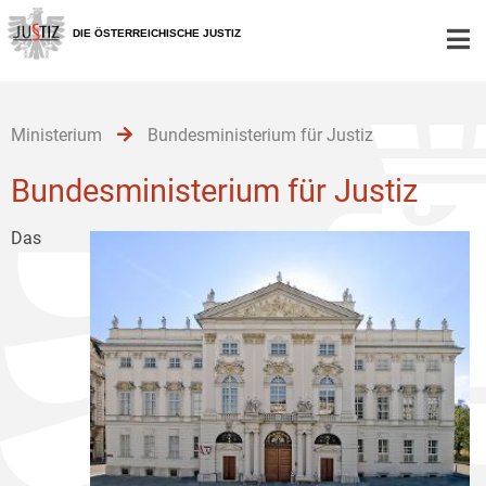
Zur
Zum
Zum
Hauptnavigation
Inhalt
Untermenü
DIE ÖSTERREICHISCHE JUSTIZ
[1]
[2]
[3]
Ministerium
Bundesministerium für Justiz
Bundesministerium für Justiz
Das