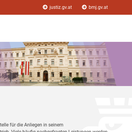
justiz.gv.at
bmj.gv.at
elle für die Anliegen in seinem
betrieb. Viele häufig nachgefragten Leistungen werden