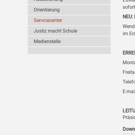
sofor
Orientierung
NEU: 
Servicecenter
Wende
Justiz macht Schule
im Er
Medienstelle
ERRE
Monta
Freit
Telef
E-mai
LEIT
Präsi
Down