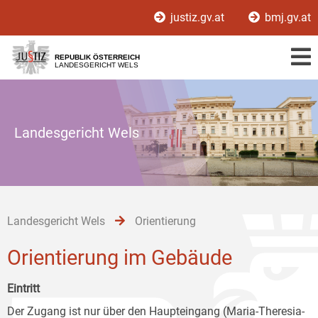
Zur
Zum
Zum
justiz.gv.at
bmj.gv.at
Hauptnavigation
Inhalt
Untermenü
[1]
[2]
[3]
REPUBLIK ÖSTERREICH
LANDESGERICHT WELS
Landesgericht Wels
Landesgericht Wels
Orientierung
Orientierung im Gebäude
Eintritt
Der Zugang ist nur über den Haupteingang (Maria-Theresia-