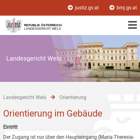
Zur
Zum
Zum
justiz.gv.at
bmj.gv.at
Hauptnavigation
Inhalt
Untermenü
[1]
[2]
[3]
REPUBLIK ÖSTERREICH
LANDESGERICHT WELS
Landesgericht Wels
Landesgericht Wels
Orientierung
Orientierung im Gebäude
Eintritt
Der Zugang ist nur über den Haupteingang (Maria-Theresia-