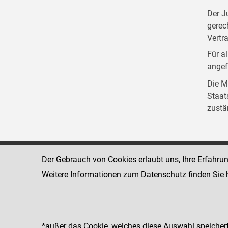
Der J
gerec
Vertr
Für a
angef
Die M
Staat
zustä
Der Gebrauch von Cookies erlaubt uns, Ihre Erfahru
Landesgericht Wels
4600 Wels
Maria-Theresi
Weitere Informationen zum Datenschutz finden Sie
www.justiz.gv.at/WLL
Telefon: +43 
Dienststelle: 519
Fax: +43 57 
*außer das Cookie, welches diese Auswahl speichert