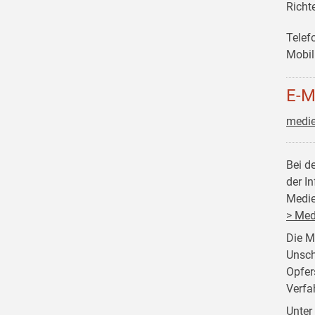
Richt
Telef
Mobil
E-M
medie
Bei d
der I
Medie
> Med
Die M
Unsch
Opfer
Verfa
Unter