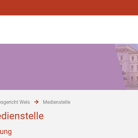
sgericht Wels
Medienstelle
dienstelle
tung