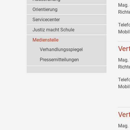
Mag.
Orientierung
Richt
Servicecenter
Telef
Justiz macht Schule
Mobil
Medienstelle
Ver
Verhandlungsspiegel
Pressemitteilungen
Mag.
Richt
Telef
Mobil
Ver
Mag.