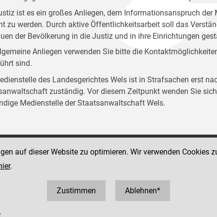
ustiz ist es ein großes Anliegen, dem Informationsanspruch d
ht zu werden. Durch aktive Öffentlichkeitsarbeit soll das Verstän
auen der Bevölkerung in die Justiz und in ihre Einrichtungen ges
llgemeine Anliegen verwenden Sie bitte die Kontaktmöglichkeiten, 
ührt sind.
edienstelle des Landesgerichtes Wels ist in Strafsachen erst na
sanwaltschaft zuständig. Vor diesem Zeitpunkt wenden Sie sich 
ndige Medienstelle der Staatsanwaltschaft Wels.
ngen auf dieser Website zu optimieren. Wir verwenden Cookies z
Social Media Kanäle
a-Straße 12
hier
.
der Justiz und des BMJ
57 60121
60121 41188
Zustimmen
Ablehnen*
.