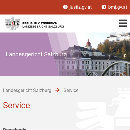
Zur
Zum
Zum
justiz.gv.at
bmj.gv.at
Hauptnavigation
Inhalt
Untermenü
[1]
[2]
[3]
REPUBLIK ÖSTERREICH
LANDESGERICHT SALZBURG
Landesgericht Salzburg
Landesgericht Salzburg
Service
Service