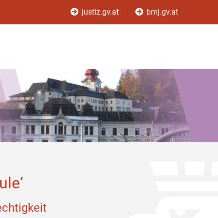
justiz.gv.at
bmj.gv.at
ule‘
chtigkeit