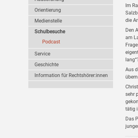
Im Ra
Orientierung
Salzb
die A
Medienstelle
Den A
Schulbesuche
am La
Podcast
Frage
eigen
Service
lang“
Geschichte
Aus d
Information für Rechtshörer:innen
übern
Chris
sehr p
gekom
tätig 
Das P
junge