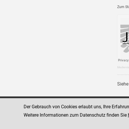
Zum Sta
Mediente
Siehe
Der Gebrauch von Cookies erlaubt uns, Ihre Erfahru
Landesgericht Salzburg
5010 Salzbur
Rudolfsplatz 
Weitere Informationen zum Datenschutz finden Sie
www.justiz.gv.at/slg
Telefon: +43 
Dienststelle: 569