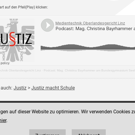
rt auf den Pfeil(Play) klicken:
chnik Oberlandesgericht Linz
·
Podcast: Mag. Christina Bayrhammer am Bundesgymnasium Seek
 auch:
Justiz
>
Justiz macht Schule
ngen auf dieser Website zu optimieren. Wir verwenden Cookies z
g
Social Media Kanäle
2
hier
.
der Justiz und des BMJ
57 60121