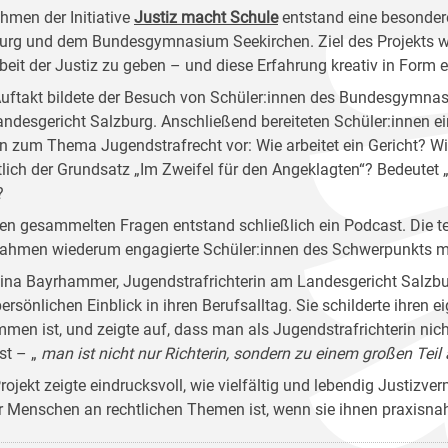
hmen der Initiative
Justiz macht Schule
entstand eine besonder
urg und dem Bundesgymnasium Seekirchen. Ziel des Projekts war
rbeit der Justiz zu geben – und diese Erfahrung kreativ in Form 
uftakt bildete der Besuch von Schüler:innen des Bundesgymnas
ndesgericht Salzburg. Anschließend bereiteten Schüler:innen ei
n zum Thema Jugendstrafrecht vor: Wie arbeitet ein Gericht? 
tlich der Grundsatz „Im Zweifel für den Angeklagten“? Bedeutet „
?
en gesammelten Fragen entstand schließlich ein Podcast. Die
ahmen wiederum engagierte Schüler:innen des Schwerpunkts me
tina Bayrhammer, Jugendstrafrichterin am Landesgericht Salzb
ersönlichen Einblick in ihren Berufsalltag. Sie schilderte ihren 
men ist, und zeigte auf, dass man als Jugendstrafrichterin nicht
ist – „
man ist nicht nur Richterin, sondern zu einem großen Teil 
rojekt zeigte eindrucksvoll, wie vielfältig und lebendig Justizve
r Menschen an rechtlichen Themen ist, wenn sie ihnen praxisnah,