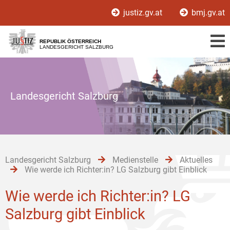
Zur
Zum
justiz.gv.at
bmj.gv.at
Hauptnavigation
Inhalt
[1]
[2]
REPUBLIK ÖSTERREICH
LANDESGERICHT SALZBURG
Landesgericht Salzburg
Landesgericht Salzburg
Medienstelle
Aktuelles
Wie werde ich Richter:in? LG Salzburg gibt Einblick
Wie werde ich Richter:in? LG
Salzburg gibt Einblick