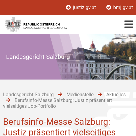
Zur
Zum
justiz.gv.at
bmj.gv.at
Hauptnavigation
Inhalt
[1]
[2]
REPUBLIK ÖSTERREICH
LANDESGERICHT SALZBURG
Landesgericht Salzburg
Landesgericht Salzburg
Medienstelle
Aktuelles
Berufsinfo-Messe Salzburg: Justiz präsentiert
vielseitiges Job-Portfolio
Berufsinfo-Messe Salzburg:
Justiz präsentiert vielseitiges