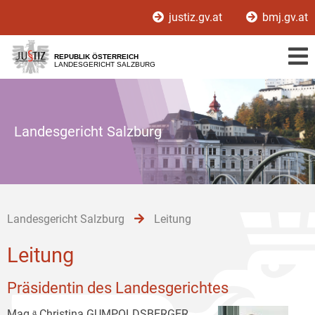
Zur
Zum
Zum
justiz.gv.at
bmj.gv.at
Hauptnavigation
Inhalt
Untermenü
[1]
[2]
[3]
REPUBLIK ÖSTERREICH
LANDESGERICHT SALZBURG
Landesgericht Salzburg
Landesgericht Salzburg
Leitung
Leitung
Präsidentin des Landesgerichtes
Mag.ᵃ Christina GUMPOLDSBERGER