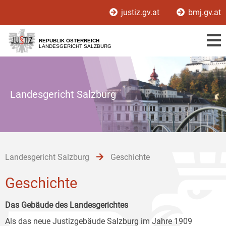
Zur
Zum
Zum
justiz.gv.at
bmj.gv.at
Hauptnavigation
Inhalt
Untermenü
[1]
[2]
[3]
REPUBLIK ÖSTERREICH
LANDESGERICHT SALZBURG
Landesgericht Salzburg
Landesgericht Salzburg
Geschichte
Geschichte
Das Gebäude des Landesgerichtes
Als das neue Justizgebäude Salzburg im Jahre 1909