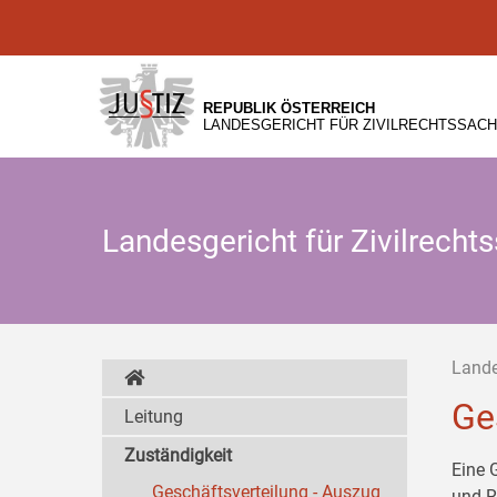
Zur
Zum
Zum
Hauptnavigation
Inhalt
Untermenü
[1]
[2]
[3]
REPUBLIK ÖSTERREICH
LANDESGERICHT FÜR ZIVILRECHTSSACH
Landesgericht für Zivilrech
Lande
Ge
Leitung
Zuständigkeit
Eine 
Geschäftsverteilung - Auszug
und R