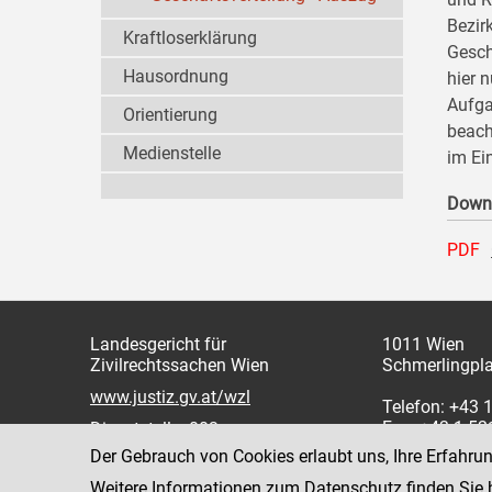
Bezir
Kraftloserklärung
Gesch
Hausordnung
hier 
Aufga
Orientierung
beach
Medienstelle
im Ei
Down
PDF
Landesgericht für
1011 Wien
Zivilrechtssachen Wien
Schmerlingpla
www.justiz.gv.at/wzl
Telefon: +43 
Fax: +43 1 5
Dienststelle: 003
Der Gebrauch von Cookies erlaubt uns, Ihre Erfahru
Weitere Informationen zum Datenschutz finden Sie