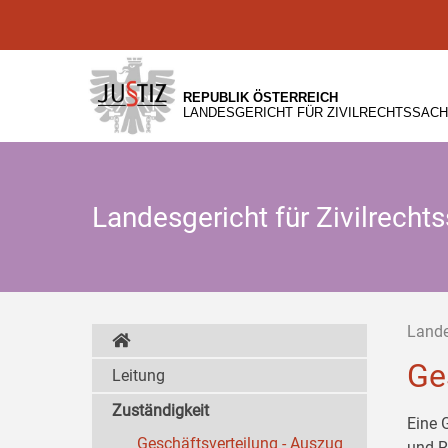
Zur
Zum
Zum
Hauptnavigation
Inhalt
Untermenü
[1]
[2]
[3]
REPUBLIK ÖSTERREICH
LANDESGERICHT FÜR ZIVILRECHTSSACH
Landesgericht für Zivilrech
Lande
Ge
Leitung
Zuständigkeit
Eine 
Geschäftsverteilung - Auszug
und R