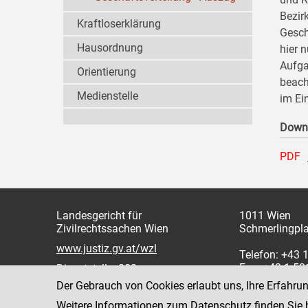
Bezir
Kraftloserklärung
Gesch
Hausordnung
hier 
Aufga
Orientierung
beach
Medienstelle
im Ei
Down
PDF
Landesgericht für
1011 Wien
Zivilrechtssachen Wien
Schmerlingpla
www.justiz.gv.at/wzl
Telefon: +43 
Fax: +43 1 5
Dienststelle: 003
Der Gebrauch von Cookies erlaubt uns, Ihre Erfahru
Weitere Informationen zum Datenschutz finden Sie