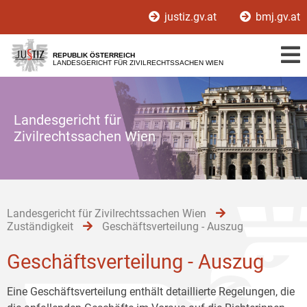
Zur
Zum
Zum
justiz.gv.at
bmj.gv.at
Hauptnavigation
Inhalt
Untermenü
[1]
[2]
[3]
REPUBLIK ÖSTERREICH
LANDESGERICHT FÜR ZIVILRECHTSSACHEN WIEN
Landesgericht für
Zivilrechtssachen Wien
Landesgericht für Zivilrechtssachen Wien
Zuständigkeit
Geschäftsverteilung - Auszug
Geschäftsverteilung - Auszug
Eine Geschäftsverteilung enthält detaillierte Regelungen, die