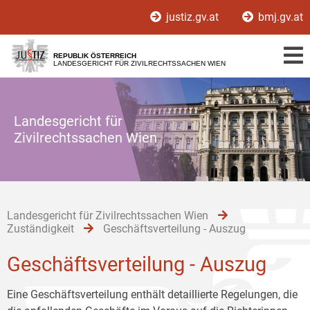
Zur
Zum
Zum
justiz.gv.at
bmj.gv.at
Hauptnavigation
Inhalt
Untermenü
[1]
[2]
[3]
REPUBLIK ÖSTERREICH
LANDESGERICHT FÜR ZIVILRECHTSSACHEN WIEN
Landesgericht für
Zivilrechtssachen Wien
Landesgericht für Zivilrechtssachen Wien
Zuständigkeit
Geschäftsverteilung - Auszug
Geschäftsverteilung - Auszug
Eine Geschäftsverteilung enthält detaillierte Regelungen, die