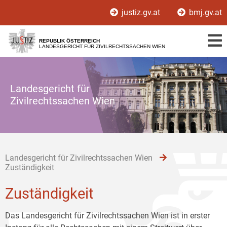
Zur
Zum
Zum
justiz.gv.at
bmj.gv.at
Hauptnavigation
Inhalt
Untermenü
[1]
[2]
[3]
REPUBLIK ÖSTERREICH
LANDESGERICHT FÜR ZIVILRECHTSSACHEN WIEN
Landesgericht für
Zivilrechtssachen Wien
Landesgericht für Zivilrechtssachen Wien
Zuständigkeit
Zuständigkeit
Das Landesgericht für Zivilrechtssachen Wien ist in erster