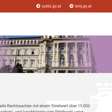
justiz.gv.at
bmj.gv.at
r alle Rechtssachen mit einem Streitwert über 15.000
achen) und (unabhängig vom Streitwert) unter