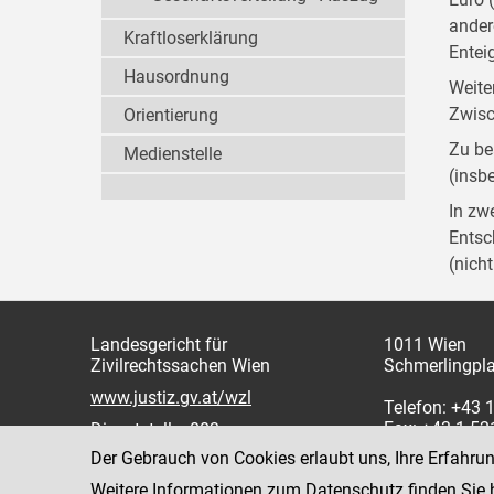
ander
Kraftloserklärung
Entei
Hausordnung
Weite
Zwisc
Orientierung
Zu be
Medienstelle
(insb
In zw
Entsc
(nich
Landesgericht für
1011 Wien
Zivilrechtssachen Wien
Schmerlingpla
www.justiz.gv.at/wzl
Telefon: +43 
Fax: +43 1 5
Dienststelle: 003
Der Gebrauch von Cookies erlaubt uns, Ihre Erfahru
Weitere Informationen zum Datenschutz finden Sie