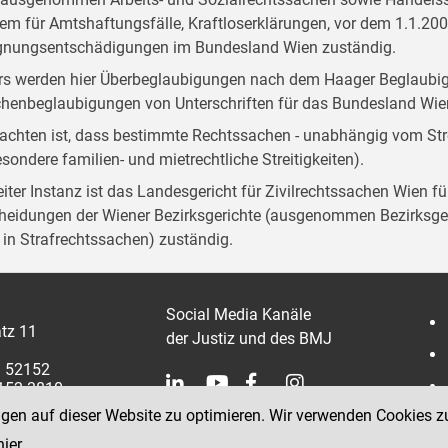
em für Amtshaftungsfälle, Kraftloserklärungen, vor dem 1.1.20
gnungsentschädigungen im Bundesland Wien zuständig.
rs werden hier Überbeglaubigungen nach dem Haager Beglaub
henbeglaubigungen von Unterschriften für das Bundesland W
achten ist, dass bestimmte Rechtssachen - unabhängig vom Stre
esondere familien- und mietrechtliche Streitigkeiten).
eiter Instanz ist das Landesgericht für Zivilrechtssachen Wien f
heidungen der Wiener Bezirksgerichte (ausgenommen Bezirksger
t in Strafrechtssachen) zuständig.
Social Media Kanäle
tz 11
der Justiz und des BMJ
1 52152
2152 3810
ngen auf dieser Website zu optimieren. Wir verwenden Cookies z
hier
.