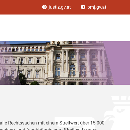
justiz.gv.at
bmj.gv.at
r alle Rechtssachen mit einem Streitwert über 15.000
achen) und (unabhängig vom Streitwert) unter