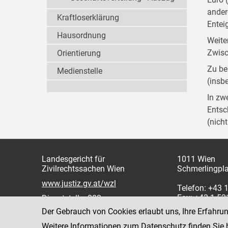
ander
Kraftloserklärung
Entei
Hausordnung
Weite
Zwisc
Orientierung
Zu be
Medienstelle
(insb
In zw
Entsc
(nich
Landesgericht für
1011 Wien
Zivilrechtssachen Wien
Schmerlingpla
www.justiz.gv.at/wzl
Telefon: +43 
Fax: +43 1 5
Dienststelle: 003
Der Gebrauch von Cookies erlaubt uns, Ihre Erfahru
Weitere Informationen zum Datenschutz finden Sie