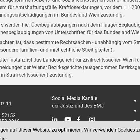
em für Amtshaftungsfälle, Kraftloserklärungen, vor dem 1.1.20
gnungsentschädigungen im Bundesland Wien zuständig.
rs werden hier Überbeglaubigungen nach dem Haager Beglaub
henbeglaubigungen von Unterschriften für das Bundesland W
achten ist, dass bestimmte Rechtssachen - unabhängig vom Stre
esondere familien- und mietrechtliche Streitigkeiten).
eiter Instanz ist das Landesgericht für Zivilrechtssachen Wien f
heidungen der Wiener Bezirksgerichte (ausgenommen Bezirksger
t in Strafrechtssachen) zuständig.
Social Media Kanäle
tz 11
der Justiz und des BMJ
1 52152
2152 3810
ngen auf dieser Website zu optimieren. Wir verwenden Cookies z
hier
.