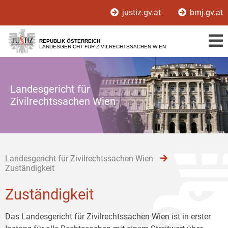
Zur
Zum
Zum
justiz.gv.at
bmj.gv.at
Hauptnavigation
Inhalt
Untermenü
[1]
[2]
[3]
REPUBLIK ÖSTERREICH
LANDESGERICHT FÜR ZIVILRECHTSSACHEN WIEN
Landesgericht für
Zivilrechtssachen Wien
Landesgericht für Zivilrechtssachen Wien
Zuständigkeit
Zuständigkeit
Das Landesgericht für Zivilrechtssachen Wien ist in erster