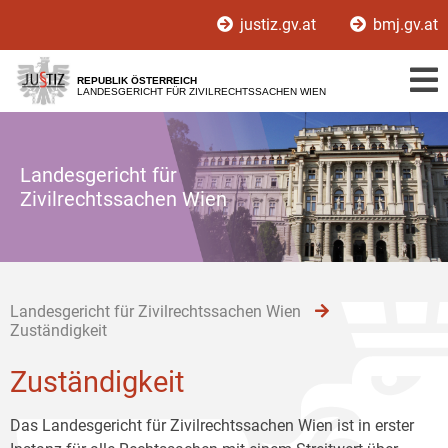
Zur
Zum
Zum
justiz.gv.at
bmj.gv.at
Hauptnavigation
Inhalt
Untermenü
[1]
[2]
[3]
REPUBLIK ÖSTERREICH
LANDESGERICHT FÜR ZIVILRECHTSSACHEN WIEN
Landesgericht für
Zivilrechtssachen Wien
Landesgericht für Zivilrechtssachen Wien
Zuständigkeit
Zuständigkeit
Das Landesgericht für Zivilrechtssachen Wien ist in erster