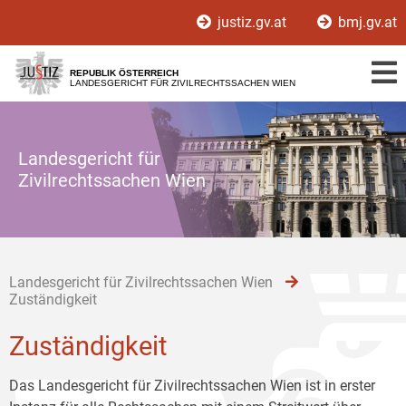
Zur
Zum
Zum
justiz.gv.at
bmj.gv.at
Hauptnavigation
Inhalt
Untermenü
[1]
[2]
[3]
REPUBLIK ÖSTERREICH
LANDESGERICHT FÜR ZIVILRECHTSSACHEN WIEN
Landesgericht für
Zivilrechtssachen Wien
Landesgericht für Zivilrechtssachen Wien
Zuständigkeit
Zuständigkeit
Das Landesgericht für Zivilrechtssachen Wien ist in erster