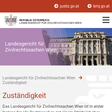
Zur
Zum
Zum
justiz.gv.at
bmj.gv.at
Hauptnavigation
Inhalt
Untermenü
[1]
[2]
[3]
REPUBLIK ÖSTERREICH
LANDESGERICHT FÜR ZIVILRECHTSSACHEN WIEN
Landesgericht für
Zivilrechtssachen Wien
Landesgericht für Zivilrechtssachen Wien
Zuständigkeit
Zuständigkeit
Das Landesgericht für Zivilrechtssachen Wien ist in erster