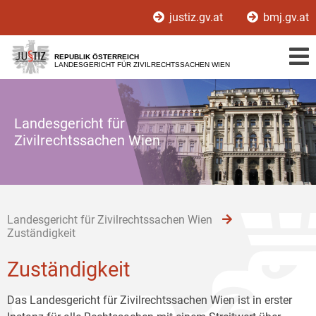
Zur
Zum
Zum
justiz.gv.at
bmj.gv.at
Hauptnavigation
Inhalt
Untermenü
[1]
[2]
[3]
REPUBLIK ÖSTERREICH
LANDESGERICHT FÜR ZIVILRECHTSSACHEN WIEN
Landesgericht für
Zivilrechtssachen Wien
Landesgericht für Zivilrechtssachen Wien
Zuständigkeit
Zuständigkeit
Das Landesgericht für Zivilrechtssachen Wien ist in erster