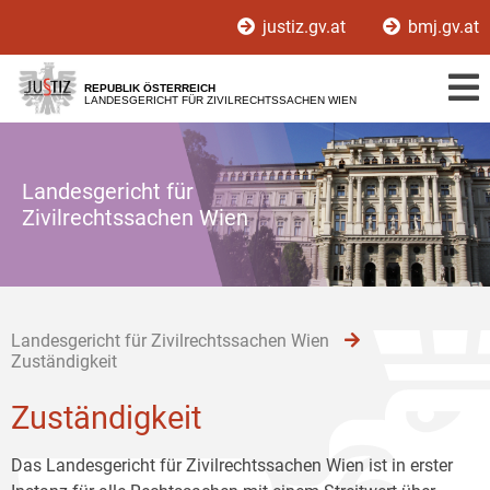
Zur
Zum
Zum
justiz.gv.at
bmj.gv.at
Hauptnavigation
Inhalt
Untermenü
[1]
[2]
[3]
REPUBLIK ÖSTERREICH
LANDESGERICHT FÜR ZIVILRECHTSSACHEN WIEN
Landesgericht für
Zivilrechtssachen Wien
Landesgericht für Zivilrechtssachen Wien
Zuständigkeit
Zuständigkeit
Das Landesgericht für Zivilrechtssachen Wien ist in erster