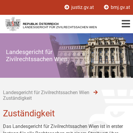
Zur
Zum
Zum
justiz.gv.at
bmj.gv.at
Hauptnavigation
Inhalt
Untermenü
[1]
[2]
[3]
REPUBLIK ÖSTERREICH
LANDESGERICHT FÜR ZIVILRECHTSSACHEN WIEN
Landesgericht für
Zivilrechtssachen Wien
Landesgericht für Zivilrechtssachen Wien
Zuständigkeit
Zuständigkeit
Das Landesgericht für Zivilrechtssachen Wien ist in erster