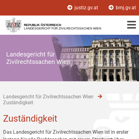
Zur
Zum
Zum
justiz.gv.at
bmj.gv.at
Hauptnavigation
Inhalt
Untermenü
[1]
[2]
[3]
REPUBLIK ÖSTERREICH
LANDESGERICHT FÜR ZIVILRECHTSSACHEN WIEN
Landesgericht für
Zivilrechtssachen Wien
Landesgericht für Zivilrechtssachen Wien
Zuständigkeit
Zuständigkeit
Das Landesgericht für Zivilrechtssachen Wien ist in erster