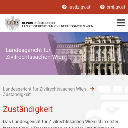
Zur
Zum
Zum
justiz.gv.at
bmj.gv.at
Hauptnavigation
Inhalt
Untermenü
[1]
[2]
[3]
REPUBLIK ÖSTERREICH
LANDESGERICHT FÜR ZIVILRECHTSSACHEN WIEN
Landesgericht für
Zivilrechtssachen Wien
Landesgericht für Zivilrechtssachen Wien
Zuständigkeit
Zuständigkeit
Das Landesgericht für Zivilrechtssachen Wien ist in erster