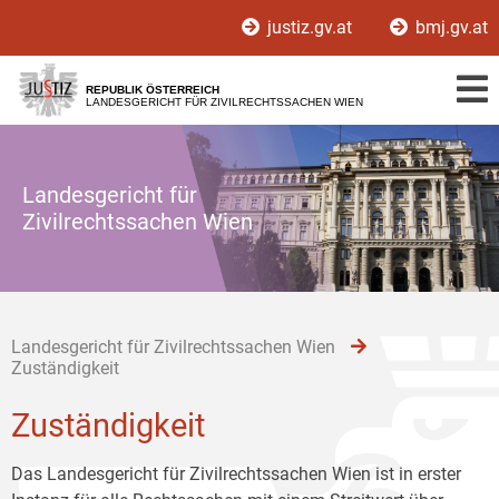
Zur
Zum
Zum
justiz.gv.at
bmj.gv.at
Hauptnavigation
Inhalt
Untermenü
[1]
[2]
[3]
REPUBLIK ÖSTERREICH
LANDESGERICHT FÜR ZIVILRECHTSSACHEN WIEN
Landesgericht für
Zivilrechtssachen Wien
Landesgericht für Zivilrechtssachen Wien
Zuständigkeit
Zuständigkeit
Das Landesgericht für Zivilrechtssachen Wien ist in erster