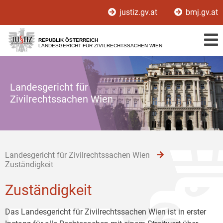
Zur
Zum
Zum
justiz.gv.at
bmj.gv.at
Hauptnavigation
Inhalt
Untermenü
[1]
[2]
[3]
REPUBLIK ÖSTERREICH
LANDESGERICHT FÜR ZIVILRECHTSSACHEN WIEN
Landesgericht für
Zivilrechtssachen Wien
Landesgericht für Zivilrechtssachen Wien
Zuständigkeit
Zuständigkeit
Das Landesgericht für Zivilrechtssachen Wien ist in erster