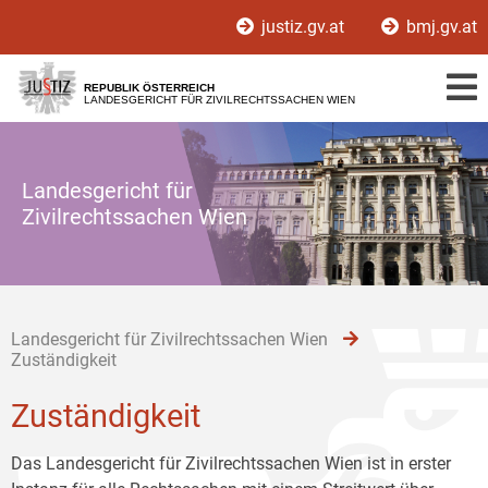
Zur
Zum
Zum
justiz.gv.at
bmj.gv.at
Hauptnavigation
Inhalt
Untermenü
[1]
[2]
[3]
REPUBLIK ÖSTERREICH
LANDESGERICHT FÜR ZIVILRECHTSSACHEN WIEN
Landesgericht für
Zivilrechtssachen Wien
Landesgericht für Zivilrechtssachen Wien
Zuständigkeit
Zuständigkeit
Das Landesgericht für Zivilrechtssachen Wien ist in erster