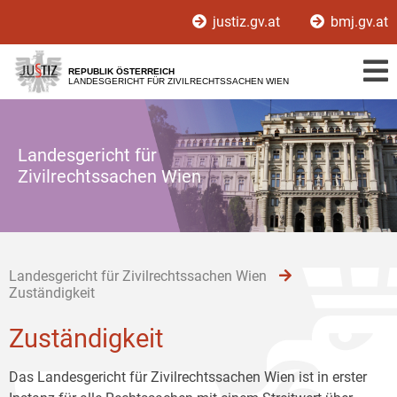
Zur
Zum
Zum
justiz.gv.at
bmj.gv.at
Hauptnavigation
Inhalt
Untermenü
[1]
[2]
[3]
REPUBLIK ÖSTERREICH
LANDESGERICHT FÜR ZIVILRECHTSSACHEN WIEN
Landesgericht für
Zivilrechtssachen Wien
Landesgericht für Zivilrechtssachen Wien
Zuständigkeit
Zuständigkeit
Das Landesgericht für Zivilrechtssachen Wien ist in erster