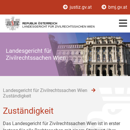
Zur
Zum
Zum
justiz.gv.at
bmj.gv.at
Hauptnavigation
Inhalt
Untermenü
[1]
[2]
[3]
REPUBLIK ÖSTERREICH
LANDESGERICHT FÜR ZIVILRECHTSSACHEN WIEN
Landesgericht für
Zivilrechtssachen Wien
Landesgericht für Zivilrechtssachen Wien
Zuständigkeit
Zuständigkeit
Das Landesgericht für Zivilrechtssachen Wien ist in erster