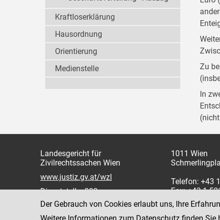
ander
Kraftloserklärung
Entei
Hausordnung
Weite
Zwisc
Orientierung
Zu be
Medienstelle
(insb
In zw
Entsc
(nich
Landesgericht für
1011 Wien
Zivilrechtssachen Wien
Schmerlingpla
www.justiz.gv.at/wzl
Telefon: +43 
Fax: +43 1 5
Dienststelle: 003
Der Gebrauch von Cookies erlaubt uns, Ihre Erfahru
Weitere Informationen zum Datenschutz finden Sie