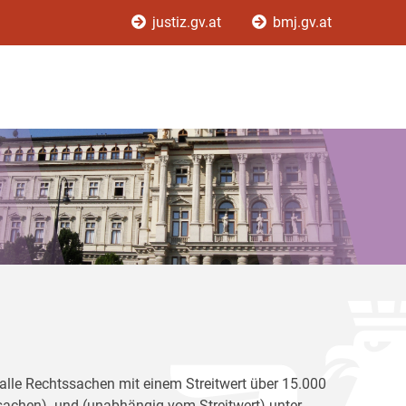
justiz.gv.at
bmj.gv.at
r alle Rechtssachen mit einem Streitwert über 15.000
achen) und (unabhängig vom Streitwert) unter