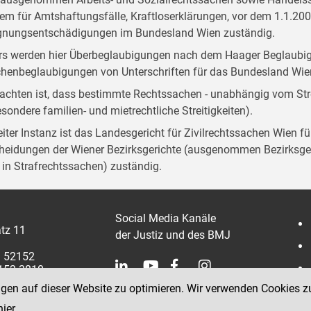
em für Amtshaftungsfälle, Kraftloserklärungen, vor dem 1.1.20
gnungsentschädigungen im Bundesland Wien zuständig.
rs werden hier Überbeglaubigungen nach dem Haager Beglaub
henbeglaubigungen von Unterschriften für das Bundesland W
achten ist, dass bestimmte Rechtssachen - unabhängig vom Stre
esondere familien- und mietrechtliche Streitigkeiten).
eiter Instanz ist das Landesgericht für Zivilrechtssachen Wien f
heidungen der Wiener Bezirksgerichte (ausgenommen Bezirksger
t in Strafrechtssachen) zuständig.
Social Media Kanäle
tz 11
der Justiz und des BMJ
1 52152
2152 3810
ngen auf dieser Website zu optimieren. Wir verwenden Cookies z
hier
.