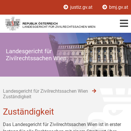
Zur
Zum
Zum
justiz.gv.at
bmj.gv.at
Hauptnavigation
Inhalt
Untermenü
[1]
[2]
[3]
REPUBLIK ÖSTERREICH
LANDESGERICHT FÜR ZIVILRECHTSSACHEN WIEN
Landesgericht für
Zivilrechtssachen Wien
Landesgericht für Zivilrechtssachen Wien
Zuständigkeit
Zuständigkeit
Das Landesgericht für Zivilrechtssachen Wien ist in erster