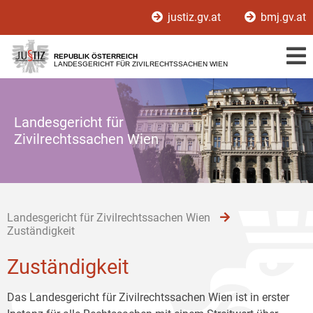
Zur
Zum
Zum
justiz.gv.at
bmj.gv.at
Hauptnavigation
Inhalt
Untermenü
[1]
[2]
[3]
REPUBLIK ÖSTERREICH
LANDESGERICHT FÜR ZIVILRECHTSSACHEN WIEN
Landesgericht für
Zivilrechtssachen Wien
Landesgericht für Zivilrechtssachen Wien
Zuständigkeit
Zuständigkeit
Das Landesgericht für Zivilrechtssachen Wien ist in erster