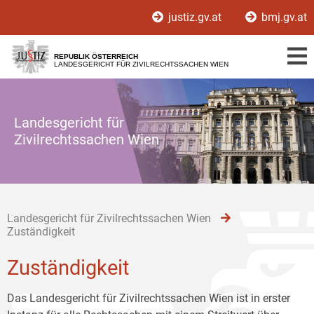
Zur
Zum
Zum
justiz.gv.at
bmj.gv.at
Hauptnavigation
Inhalt
Untermenü
[1]
[2]
[3]
REPUBLIK ÖSTERREICH
LANDESGERICHT FÜR ZIVILRECHTSSACHEN WIEN
Landesgericht für
Zivilrechtssachen Wien
Landesgericht für Zivilrechtssachen Wien
Zuständigkeit
Zuständigkeit
Das Landesgericht für Zivilrechtssachen Wien ist in erster