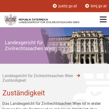
Zur
Zum
Zum
justiz.gv.at
bmj.gv.at
Hauptnavigation
Inhalt
Untermenü
[1]
[2]
[3]
REPUBLIK ÖSTERREICH
LANDESGERICHT FÜR ZIVILRECHTSSACHEN WIEN
Landesgericht für
Zivilrechtssachen Wien
Landesgericht für Zivilrechtssachen Wien
Zuständigkeit
Zuständigkeit
Das Landesgericht für Zivilrechtssachen Wien ist in erster