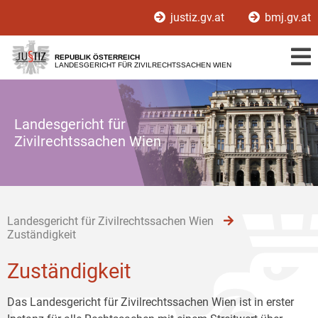
Zur
Zum
Zum
justiz.gv.at
bmj.gv.at
Hauptnavigation
Inhalt
Untermenü
[1]
[2]
[3]
REPUBLIK ÖSTERREICH
LANDESGERICHT FÜR ZIVILRECHTSSACHEN WIEN
Landesgericht für
Zivilrechtssachen Wien
Landesgericht für Zivilrechtssachen Wien
Zuständigkeit
Zuständigkeit
Das Landesgericht für Zivilrechtssachen Wien ist in erster