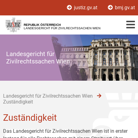
Zur
Zum
Zum
justiz.gv.at
bmj.gv.at
Hauptnavigation
Inhalt
Untermenü
[1]
[2]
[3]
REPUBLIK ÖSTERREICH
LANDESGERICHT FÜR ZIVILRECHTSSACHEN WIEN
Landesgericht für
Zivilrechtssachen Wien
Landesgericht für Zivilrechtssachen Wien
Zuständigkeit
Zuständigkeit
Das Landesgericht für Zivilrechtssachen Wien ist in erster